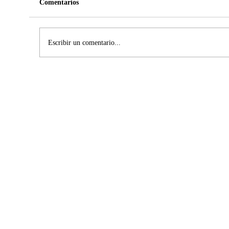
Comentarios
Escribir un comentario...
La naturaleza, función y utilidad de la
argumentación jurídica.