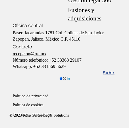
Gestión legal 360°
Fusiones y
adquisiciones
Oficina central
Paseo Jacarandas 1781 Col. Colinas de San Javier
Zapopan, Jalisco, México C.P. 45110
Contacto
recepcion@rra.mx
Número telefónico: +52 33368 29107
Whatsapp: +52 331569 5629
Subir
Político de privacidad
Política de cookies
Términos y condiciones
© 2023 Ruiz Cortes Legal Solutions