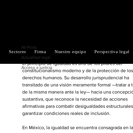
RUIZ-CORTÉS
All Posts
ALFARO & MORALES
Enrique Ruiz Cortés
27 ago 2025
1 min de lectura
All Posts
Sectores
Firma
Nuestro equipo
Perspectiva legal
Principio de igualdad y su progres
Actualidad legal
El principio de igualdad es uno de los pilares del 
Acceso a justicia
constitucionalismo moderno y de la protección de los
derechos humanos. Su desarrollo jurisprudencial ha 
transitado de una visión meramente formal —tratar a 
de la misma manera ante la ley— hacia una concepci
sustantiva, que reconoce la necesidad de acciones 
afirmativas para combatir desigualdades estructurales
garantizar condiciones reales de inclusión.
En México, la igualdad se encuentra consagrada en la