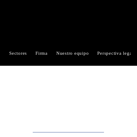
RUIZ-CORTÉS
ALFARO & MORALES
Sectores
Firma
Nuestro equipo
Perspectiva legal
Perspectivas