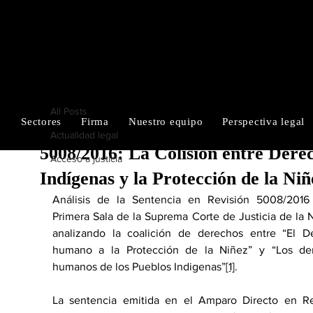
RUIZ-CORTÉS
All Posts
ALFARO & MORALES
Enrique Ruiz Cortés
22 oct 2025
3 min de lectura
All Posts
Sectores
Firma
Nuestro equipo
Perspectiva legal
Análisis de la Sentencia en Revisió
Actualidad legal
5008/2016: La Colisión entre Dere
Acceso a justicia
Indígenas y la Protección de la Niñ
Análisis de la Sentencia en Revisión 5008/2016 
Primera Sala de la Suprema Corte de Justicia de la N
analizando la coalición de derechos entre “El De
humano a la Protección de la Niñez” y “Los der
humanos de los Pueblos Indigenas”
[1]
.
La sentencia emitida en el Amparo Directo en Rev