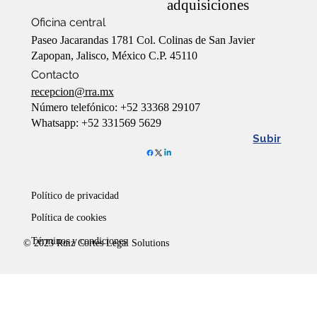
adquisiciones
Oficina central
Paseo Jacarandas 1781 Col. Colinas de San Javier
Zapopan, Jalisco, México C.P. 45110
Contacto
recepcion@rra.mx
Número telefónico: +52 33368 29107
Whatsapp: +52 331569 5629
Subir
Político de privacidad
Política de cookies
Términos y condiciones
© 2023 Ruiz Cortes Legal Solutions