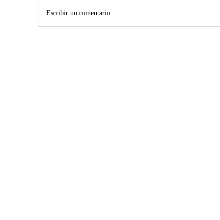
Escribir un comentario...
La Justicia Constitucional en México