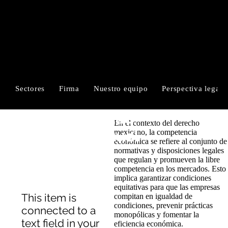
RUIZ-CORTÉS
ALFARO & MORALES
Sectores
Firma
Nuestro equipo
Perspectiva legal
Propiedad
En el contexto del derecho
Intelectual
mexicano, la competencia
económica se refiere al conjunto de
normativas y disposiciones legales
que regulan y promueven la libre
competencia en los mercados. Esto
implica garantizar condiciones
equitativas para que las empresas
​This item is
compitan en igualdad de
condiciones, prevenir prácticas
connected to a
monopólicas y fomentar la
text field in your
eficiencia económica.