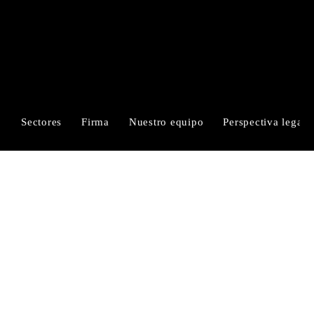
RUIZ-CORTÉS
ALFARO & MORALES
Sectores
Firma
Nuestro equipo
Perspectiva legal