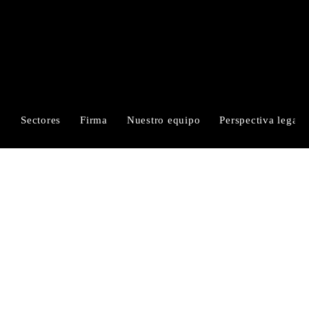
RUIZ-CORTÉS
ALFARO & MORALES
Sectores
Firma
Nuestro equipo
Perspectiva legal