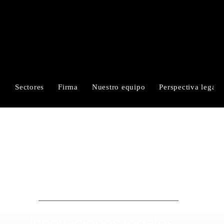
RUIZ-CORTÉS
ALFARO & MORALES
Sectores
Firma
Nuestro equipo
Perspectiva legal
LegalTech
Innovaciones legales